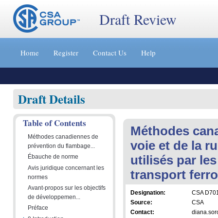
Draft Review
Jump
to
Home
Register
Contact Us
Help
content
[s]
»
Draft Details
Table of Contents
Méthodes cana
Méthodes canadiennes de
voie et de la 
prévention du flambage...
utilisés par le
Ébauche de norme
Avis juridique concernant les
transport ferr
normes
Avant-propos sur les objectifs
Designation:
CSA D70
de développemen...
Source:
CSA
Préface
Contact:
diana.so