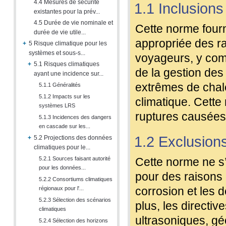
4.4 Mesures de sécurité
1.1 Inclusions
existantes pour la prév...
4.5 Durée de vie nominale et
Cette norme fourn
durée de vie utile...
appropriée des ra
+
5 Risque climatique pour les
systèmes et sous-s...
voyageurs, y comp
+
5.1 Risques climatiques
de la gestion de
ayant une incidence sur...
extrêmes de chal
5.1.1 Généralités
5.1.2 Impacts sur les
climatique. Cette
systèmes LRS
ruptures causées 
5.1.3 Incidences des dangers
en cascade sur les...
1.2 Exclusion
+
5.2 Projections des données
climatiques pour le...
5.2.1 Sources faisant autorité
Cette norme ne s’
pour les données...
pour des raisons 
5.2.2 Consortiums climatiques
corrosion et les d
régionaux pour l'...
5.2.3 Sélection des scénarios
plus, les directive
climatiques
ultrasoniques, géo
5.2.4 Sélection des horizons