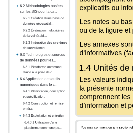
+
6.2 Méthodologies basées
explicatifs ou info
sur les SIG pour la ca...
6.2.1 Création d'une base de
Les notes au bas 
données géospatial...
ou de la figure 
6.2.2 Évaluation multicritères
de la vulnérabil...
Les annexes sont 
6.2.3 Intégration des systèmes
de surveillance ...
d’informatives (fa
+
6.3 Technologies et sources
de données pour les...
1.4 Unités de
6.3.1 Plateforme commune
d’aide à la prise de d...
Les valeurs indiqu
+
6.4 Application des outils
numériques dans le c...
la présente norme
6.4.1 Planification, conception
comprennent les u
et spécificatio...
6.4.2 Construction et remise
d’information et 
en état
+
6.4.3 Exploitation et entretien
6.4.3.1 Utilisation d'une
You may comment on any section of t
plateforme commune po...