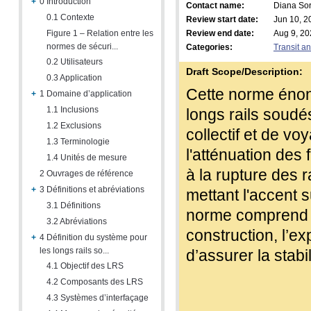
+
0 Introduction
Contact name:
Diana So
0.1 Contexte
Review start date:
Jun 10, 2
Figure 1 – Relation entre les
Review end date:
Aug 9, 20
normes de sécuri...
Categories:
Transit a
0.2 Utilisateurs
Draft Scope/Description:
0.3 Application
Cette norme énon
+
1 Domaine d’application
1.1 Inclusions
longs rails soudé
1.2 Exclusions
collectif et de vo
1.3 Terminologie
l'atténuation des 
1.4 Unités de mesure
à la rupture des r
2 Ouvrages de référence
+
3 Définitions et abréviations
mettant l'accent 
3.1 Définitions
norme comprend d
3.2 Abréviations
construction, l’ex
+
4 Définition du système pour
les longs rails so...
d’assurer la stabil
4.1 Objectif des LRS
4.2 Composants des LRS
4.3 Systèmes d’interfaçage