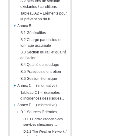
A.2 Mesures de sécurité
existantes / conditions...
Tableau A2 – Éléments pour
la prévention du fl...
+
Annex B
B.1 Généralités
B.2 Charge par essieu et
tonnage accumulé
B.3 Section du rail et qualité
de l’acier
B.4 Qualité du soudage
B.5 Pratiques d’entretien
B.6 Gestion thermique
+
Annex C (Informative)
Tableau C1 – Exemples
d’incidences des risques...
+
Annex D (Informative)
+
D.1 Sources fédérales
D.1.1 Centre canadien des
services climatiques ...
D.1.2 The Weather Network /