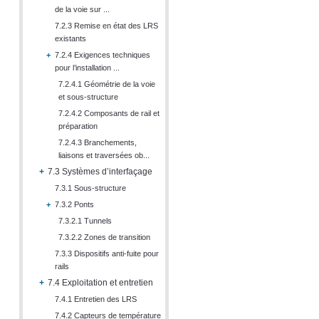
de la voie sur ...
7.2.3 Remise en état des LRS
existants
+
7.2.4 Exigences techniques
pour l’installation ...
7.2.4.1 Géométrie de la voie
et sous-structure
7.2.4.2 Composants de rail et
préparation
7.2.4.3 Branchements,
liaisons et traversées ob...
+
7.3 Systèmes d’interfaçage
7.3.1 Sous-structure
+
7.3.2 Ponts
7.3.2.1 Tunnels
7.3.2.2 Zones de transition
7.3.3 Dispositifs anti-fuite pour
rails
+
7.4 Exploitation et entretien
7.4.1 Entretien des LRS
7.4.2 Capteurs de température