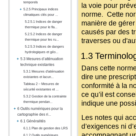
temporels
la voie pour prév
+
5.2.5 Principaux indices
norme. Cette norm
climatiques clés pour ...
manière de gérer 
5.2.5.1 Indices de danger
thermique pour le fla...
causés par des t
5.2.5.2 Indices de danger
traverses ou d'aut
thermique pour les ru...
5.2.5.3 Indices de dangers
hydrologiques et géo...
1.3 Terminolo
+
5.3 Mesures d’atténuation
technique existantes
Dans cette norme,
5.3.1 Mesures d'atténuation
dire une prescript
existantes et lacun...
conformité à la 
Tableau 2 – Mesures de
sécurité existantes et ...
ce qu’il est conse
5.3.2 Gestion de la contrainte
indique une possib
thermique pendan...
+
6 Outils numériques pour la
cartographie des ri...
Les notes qui ac
+
6.1 Généralités
d’exigences ni d’
6.1.1 Plan de gestion des LRS
accompagnant un a
6.1.2 Outils numériques