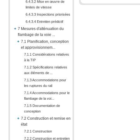
6.4.3.2 Mise en œuvre de
limites de vitesse
6.4.3.3 Inspections priorisées
6.4.3.4 Entretien prédictif
+
7 Mesures d'atténuation du
flambage de la voie ...
+
7.1 Planification, conception
et approvisionnem...
7.1.1 Considérations relatives
à la TIP
7.1.2 Spécifications relatives
aux éléments de ...
7.1.3 Accommodations pour
les ruptures du rail
7.1.4 Accommodations pour le
flambage de la voi...
7.1.5 Documentation de
conception
+
7.2 Construction et remise en
état
7.2.1 Construction
7.2.2 Construction et entretien